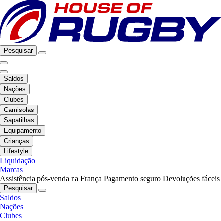
Pesquisar
Saldos
Nações
Clubes
Camisolas
Sapatilhas
Equipamento
Crianças
Lifestyle
Liquidação
Marcas
Assistência pós-venda na França
Pagamento seguro
Devoluções fáceis
Pesquisar
Saldos
Nações
Clubes