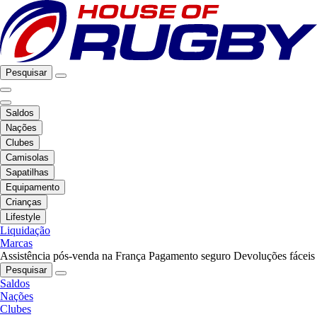
Pesquisar
Saldos
Nações
Clubes
Camisolas
Sapatilhas
Equipamento
Crianças
Lifestyle
Liquidação
Marcas
Assistência pós-venda na França
Pagamento seguro
Devoluções fáceis
Pesquisar
Saldos
Nações
Clubes