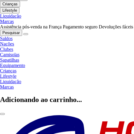
Crianças
Lifestyle
Liquidação
Marcas
Assistência pós-venda na França
Pagamento seguro
Devoluções fáceis
Pesquisar
Saldos
Nações
Clubes
Camisolas
Sapatilhas
Equipamento
Crianças
Lifestyle
Liquidação
Marcas
Adicionando ao carrinho...