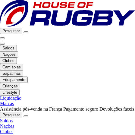
Pesquisar
Saldos
Nações
Clubes
Camisolas
Sapatilhas
Equipamento
Crianças
Lifestyle
Liquidação
Marcas
Assistência pós-venda na França
Pagamento seguro
Devoluções fáceis
Pesquisar
Saldos
Nações
Clubes