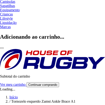
Camisolas
Sapatilhas
Equipamento
Crianças
Lifestyle
Liquidação
Marcas
Adicionando ao carrinho...
Subtotal do carrinho
Ver meu carrinho
Continuar comprando
Loading...
Início
/
Tornozelo esquerdo Zamst Ankle Brace A1