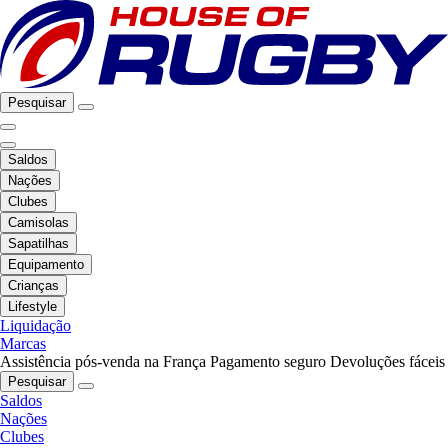
Pesquisar
Saldos
Nações
Clubes
Camisolas
Sapatilhas
Equipamento
Crianças
Lifestyle
Liquidação
Marcas
Assistência pós-venda na França
Pagamento seguro
Devoluções fáceis
Pesquisar
Saldos
Nações
Clubes