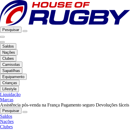
Pesquisar
Saldos
Nações
Clubes
Camisolas
Sapatilhas
Equipamento
Crianças
Lifestyle
Liquidação
Marcas
Assistência pós-venda na França
Pagamento seguro
Devoluções fáceis
Pesquisar
Saldos
Nações
Clubes