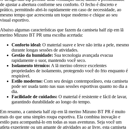
de ajustar a abertura conforme seu conforto. O fecho é discreto e
prático, permitindo abri-lo rapidamente em caso de necessidade, ao
mesmo tempo que acrescenta um toque moderno e chique ao seu
visual esportivo.
Abaixo algumas características que fazem da camiseta half zip em lã
merino Mizuno BT PR uma escolha acertada:
Conforto ideal:
O material suave e leve não irrita a pele, mesmo
durante longas sessões de atividades.
Gestão da humidade:
Sua tecnologia avançada evacua
rapidamente o suor, mantendo você seco.
Isolamento térmico:
A lã merino oferece excelentes
propriedades de isolamento, protegendo você do frio enquanto é
respirável.
Estilo moderno:
Com seu design contemporâneo, esta camiseta
pode ser usada tanto nas suas sessões esportivas quanto no dia a
dia.
Facilidade de cuidados:
O material é resistente e fácil de lavar,
garantindo durabilidade ao longo do tempo.
Em resumo, a camiseta half zip em lã merino Mizuno BT PR é muito
mais do que uma simples roupa esportiva. Ela combina inovação e
estilo para acompanhá-lo em todas as suas aventuras. Seja você um
atleta experiente ou um amante de atividades ao ar livre, esta camiseta