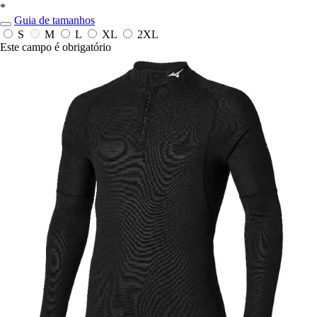
*
Guia de tamanhos
S
M
L
XL
2XL
Este campo é obrigatório