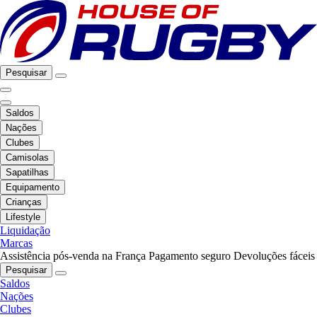
Pesquisar
Saldos
Nações
Clubes
Camisolas
Sapatilhas
Equipamento
Crianças
Lifestyle
Liquidação
Marcas
Assistência pós-venda na França
Pagamento seguro
Devoluções fáceis
Pesquisar
Saldos
Nações
Clubes