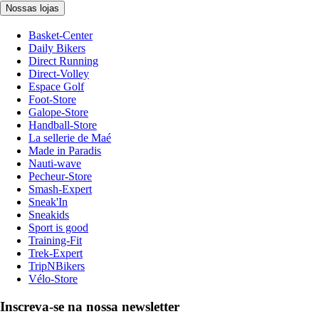
Nossas lojas
Basket-Center
Daily Bikers
Direct Running
Direct-Volley
Espace Golf
Foot-Store
Galope-Store
Handball-Store
La sellerie de Maé
Made in Paradis
Nauti-wave
Pecheur-Store
Smash-Expert
Sneak'In
Sneakids
Sport is good
Training-Fit
Trek-Expert
TripNBikers
Vélo-Store
Inscreva-se na nossa newsletter