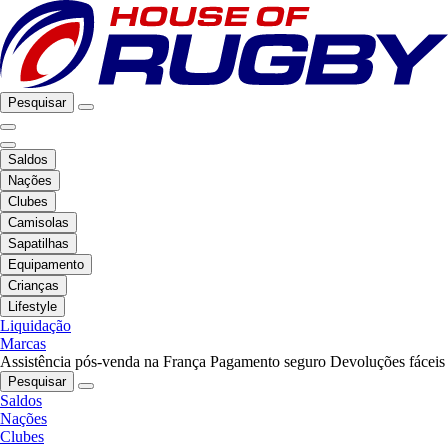
Pesquisar
Saldos
Nações
Clubes
Camisolas
Sapatilhas
Equipamento
Crianças
Lifestyle
Liquidação
Marcas
Assistência pós-venda na França
Pagamento seguro
Devoluções fáceis
Pesquisar
Saldos
Nações
Clubes