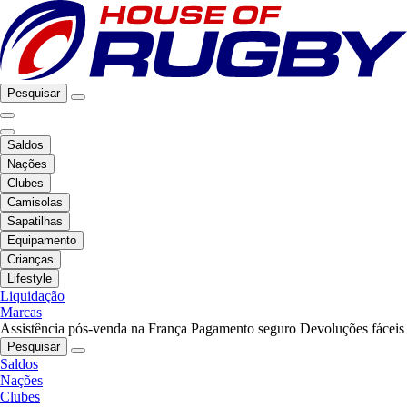
Pesquisar
Saldos
Nações
Clubes
Camisolas
Sapatilhas
Equipamento
Crianças
Lifestyle
Liquidação
Marcas
Assistência pós-venda na França
Pagamento seguro
Devoluções fáceis
Pesquisar
Saldos
Nações
Clubes