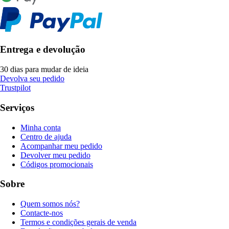
Entrega e devolução
30 dias para mudar de ideia
Devolva seu pedido
Trustpilot
Serviços
Minha conta
Centro de ajuda
Acompanhar meu pedido
Devolver meu pedido
Códigos promocionais
Sobre
Quem somos nós?
Contacte-nos
Termos e condições gerais de venda