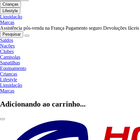
Crianças
Lifestyle
Liquidação
Marcas
Assistência pós-venda na França
Pagamento seguro
Devoluções fáceis
Pesquisar
Saldos
Nações
Clubes
Camisolas
Sapatilhas
Equipamento
Crianças
Lifestyle
Liquidação
Marcas
Adicionando ao carrinho...