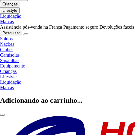
Crianças
Lifestyle
Liquidação
Marcas
Assistência pós-venda na França
Pagamento seguro
Devoluções fáceis
Pesquisar
Saldos
Nações
Clubes
Camisolas
Sapatilhas
Equipamento
Crianças
Lifestyle
Liquidação
Marcas
Adicionando ao carrinho...