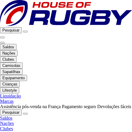
Pesquisar
Saldos
Nações
Clubes
Camisolas
Sapatilhas
Equipamento
Crianças
Lifestyle
Liquidação
Marcas
Assistência pós-venda na França
Pagamento seguro
Devoluções fáceis
Pesquisar
Saldos
Nações
Clubes