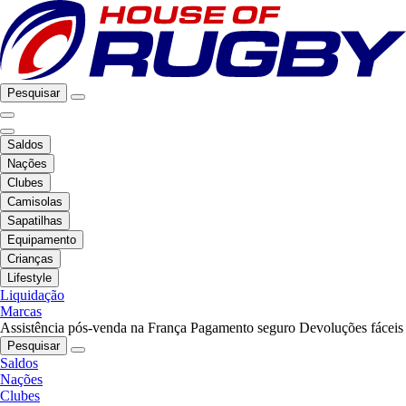
Pesquisar
Saldos
Nações
Clubes
Camisolas
Sapatilhas
Equipamento
Crianças
Lifestyle
Liquidação
Marcas
Assistência pós-venda na França
Pagamento seguro
Devoluções fáceis
Pesquisar
Saldos
Nações
Clubes