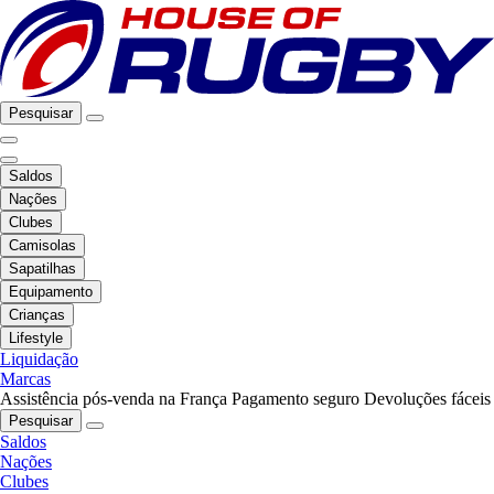
Pesquisar
Saldos
Nações
Clubes
Camisolas
Sapatilhas
Equipamento
Crianças
Lifestyle
Liquidação
Marcas
Assistência pós-venda na França
Pagamento seguro
Devoluções fáceis
Pesquisar
Saldos
Nações
Clubes