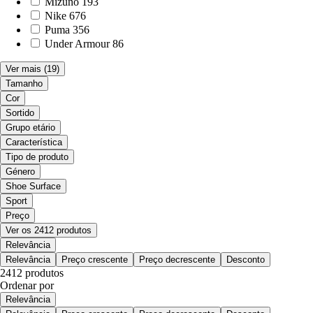
Mizuno
193
Nike
676
Puma
356
Under Armour
86
Ver mais
(19)
Tamanho
Cor
Sortido
Grupo etário
Característica
Tipo de produto
Género
Shoe Surface
Sport
Preço
Ver os 2412 produtos
Relevância
Relevância
Preço crescente
Preço decrescente
Desconto
2412 produtos
Ordenar por
Relevância