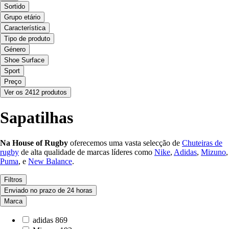
Sortido
Grupo etário
Característica
Tipo de produto
Género
Shoe Surface
Sport
Preço
Ver os 2412 produtos
Sapatilhas
Na House of Rugby
oferecemos uma vasta selecção de
Chuteiras de
rugby
de alta qualidade de marcas líderes como
Nike
,
Adidas
,
Mizuno
,
Puma
, e
New Balance
.
Filtros
Enviado no prazo de 24 horas
Marca
adidas
869