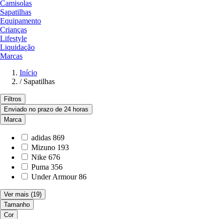
Camisolas
Sapatilhas
Equipamento
Crianças
Lifestyle
Liquidação
Marcas
Início
/
Sapatilhas
Filtros
Enviado no prazo de 24 horas
Marca
adidas
869
Mizuno
193
Nike
676
Puma
356
Under Armour
86
Ver mais
(19)
Tamanho
Cor