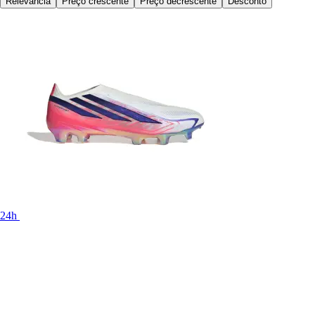
Relevância
Preço crescente
Preço decrescente
Desconto
24h