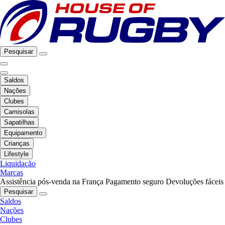
Pesquisar
Saldos
Nações
Clubes
Camisolas
Sapatilhas
Equipamento
Crianças
Lifestyle
Liquidação
Marcas
Assistência pós-venda na França
Pagamento seguro
Devoluções fáceis
Pesquisar
Saldos
Nações
Clubes