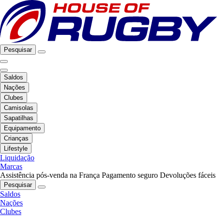
Pesquisar
Saldos
Nações
Clubes
Camisolas
Sapatilhas
Equipamento
Crianças
Lifestyle
Liquidação
Marcas
Assistência pós-venda na França
Pagamento seguro
Devoluções fáceis
Pesquisar
Saldos
Nações
Clubes