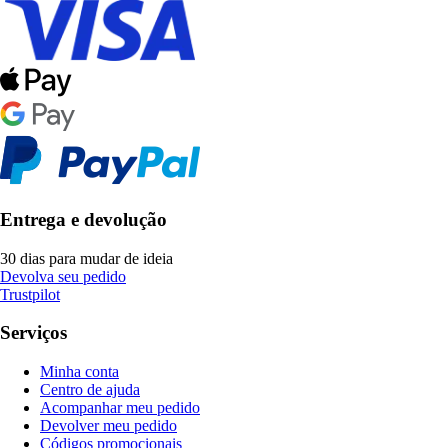
Entrega e devolução
30 dias para mudar de ideia
Devolva seu pedido
Trustpilot
Serviços
Minha conta
Centro de ajuda
Acompanhar meu pedido
Devolver meu pedido
Códigos promocionais