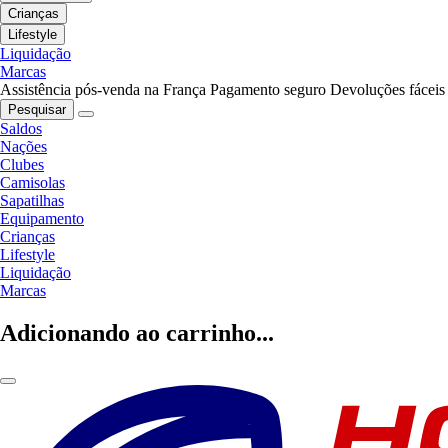
Crianças
Lifestyle
Liquidação
Marcas
Assistência pós-venda na França
Pagamento seguro
Devoluções fáceis
Pesquisar
Saldos
Nações
Clubes
Camisolas
Sapatilhas
Equipamento
Crianças
Lifestyle
Liquidação
Marcas
Adicionando ao carrinho...