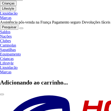
Crianças
Lifestyle
Liquidação
Marcas
Assistência pós-venda na França
Pagamento seguro
Devoluções fáceis
Pesquisar
Saldos
Nações
Clubes
Camisolas
Sapatilhas
Equipamento
Crianças
Lifestyle
Liquidação
Marcas
Adicionando ao carrinho...