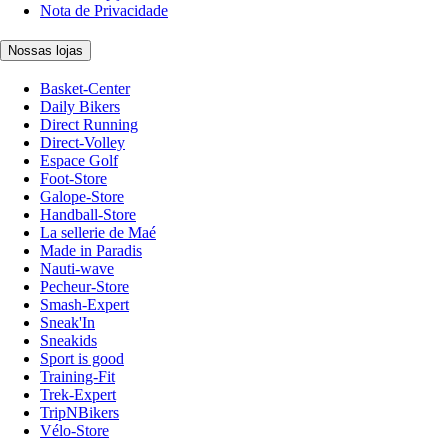
Nota de Privacidade
Nossas lojas
Basket-Center
Daily Bikers
Direct Running
Direct-Volley
Espace Golf
Foot-Store
Galope-Store
Handball-Store
La sellerie de Maé
Made in Paradis
Nauti-wave
Pecheur-Store
Smash-Expert
Sneak'In
Sneakids
Sport is good
Training-Fit
Trek-Expert
TripNBikers
Vélo-Store