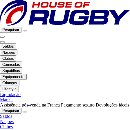
Pesquisar
Saldos
Nações
Clubes
Camisolas
Sapatilhas
Equipamento
Crianças
Lifestyle
Liquidação
Marcas
Assistência pós-venda na França
Pagamento seguro
Devoluções fáceis
Pesquisar
Saldos
Nações
Clubes