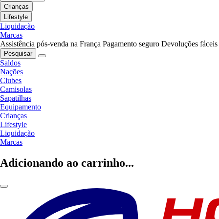
Crianças
Lifestyle
Liquidação
Marcas
Assistência pós-venda na França
Pagamento seguro
Devoluções fáceis
Pesquisar
Saldos
Nações
Clubes
Camisolas
Sapatilhas
Equipamento
Crianças
Lifestyle
Liquidação
Marcas
Adicionando ao carrinho...