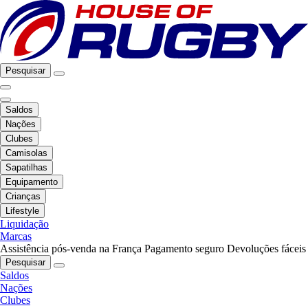
Pesquisar
Saldos
Nações
Clubes
Camisolas
Sapatilhas
Equipamento
Crianças
Lifestyle
Liquidação
Marcas
Assistência pós-venda na França
Pagamento seguro
Devoluções fáceis
Pesquisar
Saldos
Nações
Clubes