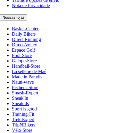
Tarifas e opções de envio
Nota de Privacidade
Nossas lojas
Basket-Center
Daily Bikers
Direct Running
Direct-Volley
Espace Golf
Foot-Store
Galope-Store
Handball-Store
La sellerie de Maé
Made in Paradis
Nauti-wave
Pecheur-Store
Smash-Expert
Sneak'In
Sneakids
Sport is good
Training-Fit
Trek-Expert
TripNBikers
Vélo-Store