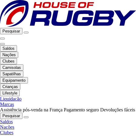
Pesquisar
Saldos
Nações
Clubes
Camisolas
Sapatilhas
Equipamento
Crianças
Lifestyle
Liquidação
Marcas
Assistência pós-venda na França
Pagamento seguro
Devoluções fáceis
Pesquisar
Saldos
Nações
Clubes