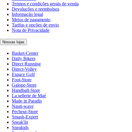
Termos e condições gerais de venda
Devoluções e reembolsos
Informação legal
Meios de pagamento
Tarifas e opções de envio
Nota de Privacidade
Nossas lojas
Basket-Center
Daily Bikers
Direct Running
Direct-Volley
Espace Golf
Foot-Store
Galope-Store
Handball-Store
La sellerie de Maé
Made in Paradis
Nauti-wave
Pecheur-Store
Smash-Expert
Sneak'In
Sneakids