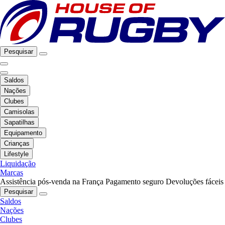
Pesquisar
Saldos
Nações
Clubes
Camisolas
Sapatilhas
Equipamento
Crianças
Lifestyle
Liquidação
Marcas
Assistência pós-venda na França
Pagamento seguro
Devoluções fáceis
Pesquisar
Saldos
Nações
Clubes