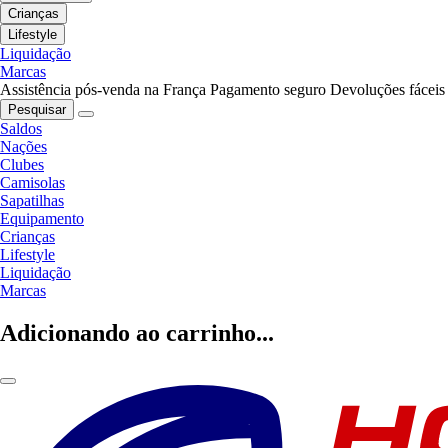
Crianças
Lifestyle
Liquidação
Marcas
Assistência pós-venda na França
Pagamento seguro
Devoluções fáceis
Pesquisar
Saldos
Nações
Clubes
Camisolas
Sapatilhas
Equipamento
Crianças
Lifestyle
Liquidação
Marcas
Adicionando ao carrinho...