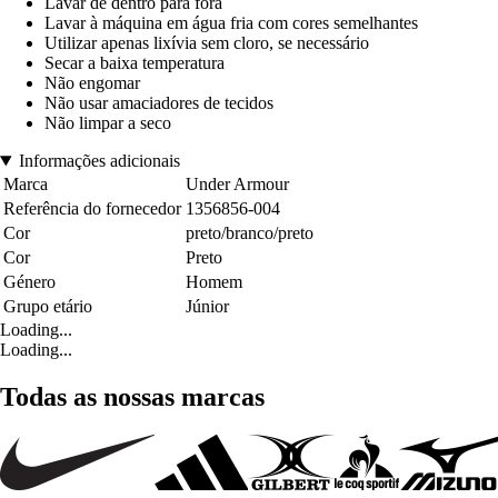
Lavar de dentro para fora
Lavar à máquina em água fria com cores semelhantes
Utilizar apenas lixívia sem cloro, se necessário
Secar a baixa temperatura
Não engomar
Não usar amaciadores de tecidos
Não limpar a seco
Informações adicionais
Marca
Under Armour
Referência do fornecedor
1356856-004
Cor
preto/branco/preto
Cor
Preto
Género
Homem
Grupo etário
Júnior
Loading...
Loading...
Todas as nossas marcas