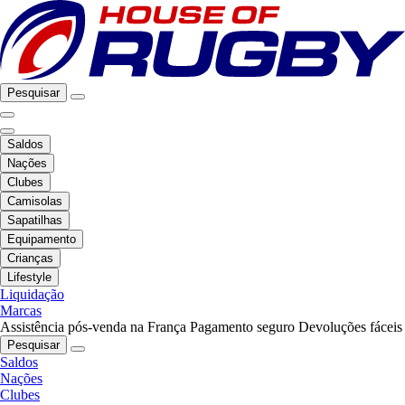
Pesquisar
Saldos
Nações
Clubes
Camisolas
Sapatilhas
Equipamento
Crianças
Lifestyle
Liquidação
Marcas
Assistência pós-venda na França
Pagamento seguro
Devoluções fáceis
Pesquisar
Saldos
Nações
Clubes