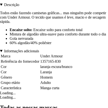
Descrição
Todos estão fazendo camisetas gráficas... mas ninguém pode competir
com Under Armour. O tecido que usamos é leve, macio e de secagem
rápida.
Encaixe solto:
Encaixe solto para conforto total
Mistura de algodão ultra-suave para conforto durante todo o dia
Gola nervurada
60% algodão/40% poliéster
Informações adicionais
Marca
Under Armour
Referência do fornecedor
1357165-830
Cor
laranja escura/branco
Cor
Laranja
Género
Homem
Grupo etário
Adulto
Característica
Manga curta
Loading...
Loading...
Todas as nossas marcas