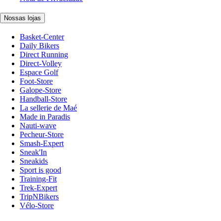
Nossas lojas
Basket-Center
Daily Bikers
Direct Running
Direct-Volley
Espace Golf
Foot-Store
Galope-Store
Handball-Store
La sellerie de Maé
Made in Paradis
Nauti-wave
Pecheur-Store
Smash-Expert
Sneak'In
Sneakids
Sport is good
Training-Fit
Trek-Expert
TripNBikers
Vélo-Store