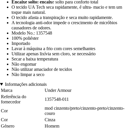
Encaixe solto: encaix
e solto para conforto total
O tecido UA Tech seca rapidamente, é ultra- macio e tem um
toque mais natural.
O tecido afasta a transpiração e seca muito rapidamente.
A tecnologia anti-odor impede o crescimento de micróbios
causadores de odores.
Modelo No.: 1357548
100% poliéster
Importado
Lavar à máquina a frio com cores semelhantes
Utilizar apenas lixívia sem cloro, se necessário
Secar a baixa temperatura
Não engomar
Não utilizar amaciador de tecidos
Não limpar a seco
Informações adicionais
Marca
Under Armour
Referência do
1357548-011
fornecedor
mod cinzento/preto/cinzento-preto/cinzento-
Cor
couro
Cor
Cinza
Género
Homem