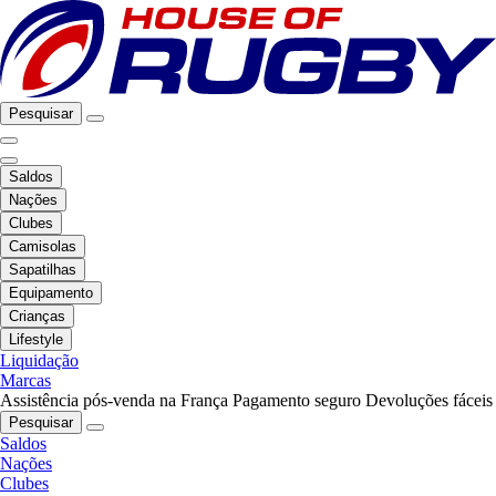
Pesquisar
Saldos
Nações
Clubes
Camisolas
Sapatilhas
Equipamento
Crianças
Lifestyle
Liquidação
Marcas
Assistência pós-venda na França
Pagamento seguro
Devoluções fáceis
Pesquisar
Saldos
Nações
Clubes