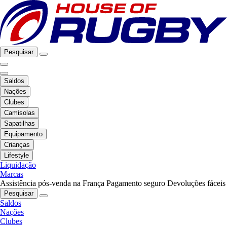
Pesquisar
Saldos
Nações
Clubes
Camisolas
Sapatilhas
Equipamento
Crianças
Lifestyle
Liquidação
Marcas
Assistência pós-venda na França
Pagamento seguro
Devoluções fáceis
Pesquisar
Saldos
Nações
Clubes