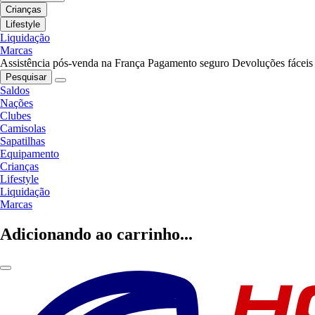
Crianças
Lifestyle
Liquidação
Marcas
Assistência pós-venda na França
Pagamento seguro
Devoluções fáceis
Pesquisar
Saldos
Nações
Clubes
Camisolas
Sapatilhas
Equipamento
Crianças
Lifestyle
Liquidação
Marcas
Adicionando ao carrinho...