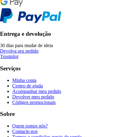
Entrega e devolução
30 dias para mudar de ideia
Devolva seu pedido
Trustpilot
Serviços
Minha conta
Centro de ajuda
Acompanhar meu pedido
Devolver meu pedido
Códigos promocionais
Sobre
Quem somos nós?
Contacte-nos
Termos e condições gerais de venda