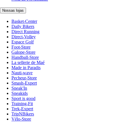
Nossas lojas
Basket-Center
Daily Bikers
Direct Running
Direct-Volley
Espace Golf
Foot-Store
Galope-Store
Handball-Store
La sellerie de Maé
Made in Paradis
Nauti-wave
Pecheur-Store
Smash-Expert
Sneak'In
Sneakids
Sport is good
Training-Fit
Trek-Expert
TripNBikers
Vélo-Store