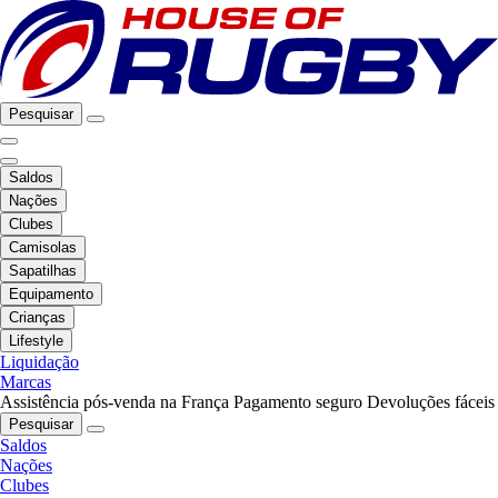
Pesquisar
Saldos
Nações
Clubes
Camisolas
Sapatilhas
Equipamento
Crianças
Lifestyle
Liquidação
Marcas
Assistência pós-venda na França
Pagamento seguro
Devoluções fáceis
Pesquisar
Saldos
Nações
Clubes