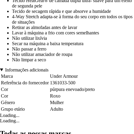
Tecido HeatGear® de camada dupla ultra- suave para um efeito
de segunda pele
Tecido de secagem rápida e que absorve a humidade
4-Way Stretch adapta-se à forma do seu corpo em todos os tipos
de situações
Retirar as almofadas antes de lavar
Lavar à máquina a frio com cores semelhantes
Não utilizar lixívia
Secar na máquina a baixa temperatura
Não passar a ferro
Não utilizar amaciador de roupa
Não limpar a seco
Informações adicionais
Marca
Under Armour
Referência do fornecedor
1361033-500
Cor
púrpura enevoado/preto
Cor
Roxo
Género
Mulher
Grupo etário
Adulto
Loading...
Loading...
Todas as nossas marcas