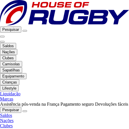
Pesquisar
Saldos
Nações
Clubes
Camisolas
Sapatilhas
Equipamento
Crianças
Lifestyle
Liquidação
Marcas
Assistência pós-venda na França
Pagamento seguro
Devoluções fáceis
Pesquisar
Saldos
Nações
Clubes