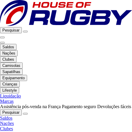
Pesquisar
Saldos
Nações
Clubes
Camisolas
Sapatilhas
Equipamento
Crianças
Lifestyle
Liquidação
Marcas
Assistência pós-venda na França
Pagamento seguro
Devoluções fáceis
Pesquisar
Saldos
Nações
Clubes