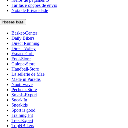
Meios de pagamento
Tarifas e opções de envio
Nota de Privacidade
Nossas lojas
Basket-Center
Daily Bikers
Direct Running
Direct-Volley
Espace Golf
Foot-Store
Galope-Store
Handball-Store
La sellerie de Maé
Made in Paradis
Nauti-wave
Pecheur-Store
Smash-Expert
Sneak'In
Sneakids
Sport is good
Training-Fit
Trek-Expert
TripNBikers