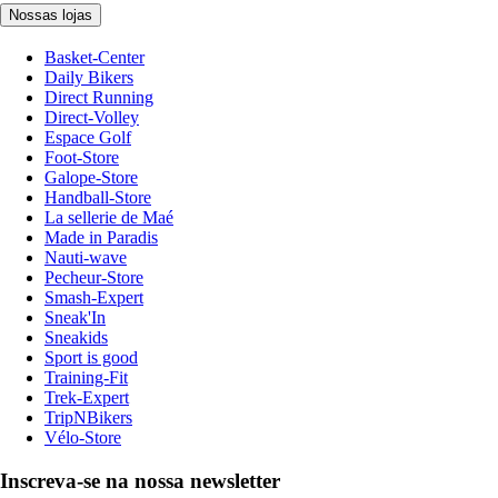
Nossas lojas
Basket-Center
Daily Bikers
Direct Running
Direct-Volley
Espace Golf
Foot-Store
Galope-Store
Handball-Store
La sellerie de Maé
Made in Paradis
Nauti-wave
Pecheur-Store
Smash-Expert
Sneak'In
Sneakids
Sport is good
Training-Fit
Trek-Expert
TripNBikers
Vélo-Store
Inscreva-se na nossa newsletter