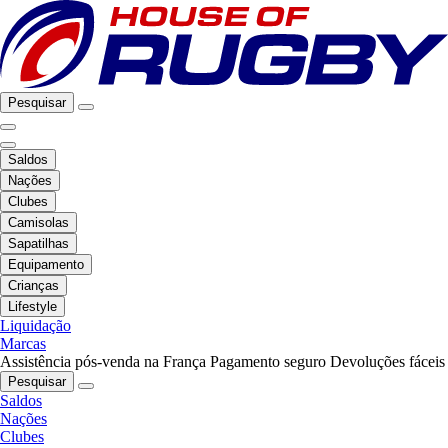
Pesquisar
Saldos
Nações
Clubes
Camisolas
Sapatilhas
Equipamento
Crianças
Lifestyle
Liquidação
Marcas
Assistência pós-venda na França
Pagamento seguro
Devoluções fáceis
Pesquisar
Saldos
Nações
Clubes