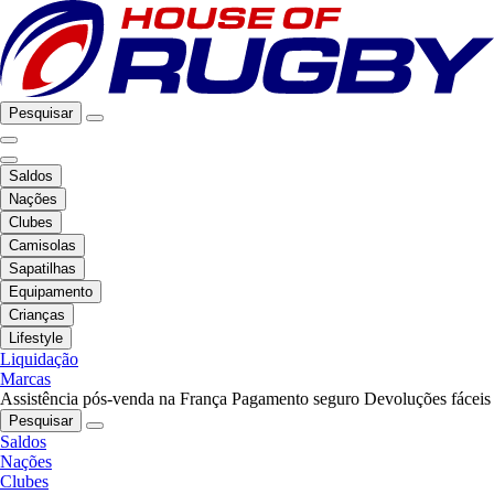
Pesquisar
Saldos
Nações
Clubes
Camisolas
Sapatilhas
Equipamento
Crianças
Lifestyle
Liquidação
Marcas
Assistência pós-venda na França
Pagamento seguro
Devoluções fáceis
Pesquisar
Saldos
Nações
Clubes