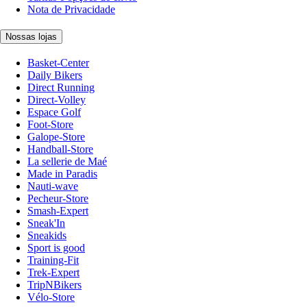
Nota de Privacidade
Nossas lojas
Basket-Center
Daily Bikers
Direct Running
Direct-Volley
Espace Golf
Foot-Store
Galope-Store
Handball-Store
La sellerie de Maé
Made in Paradis
Nauti-wave
Pecheur-Store
Smash-Expert
Sneak'In
Sneakids
Sport is good
Training-Fit
Trek-Expert
TripNBikers
Vélo-Store