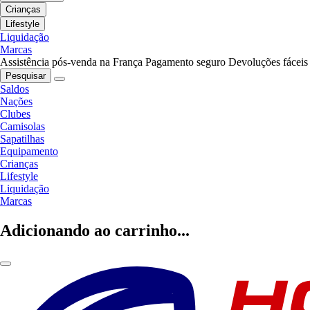
Crianças
Lifestyle
Liquidação
Marcas
Assistência pós-venda na França
Pagamento seguro
Devoluções fáceis
Pesquisar
Saldos
Nações
Clubes
Camisolas
Sapatilhas
Equipamento
Crianças
Lifestyle
Liquidação
Marcas
Adicionando ao carrinho...