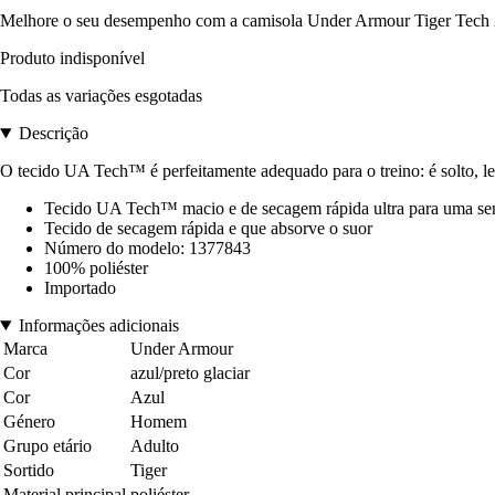
Melhore o seu desempenho com a camisola Under Armour Tiger Tech 2.0
Produto indisponível
Todas as variações esgotadas
Descrição
O tecido UA Tech™ é perfeitamente adequado para o treino: é solto, lev
Tecido UA Tech™ macio e de secagem rápida ultra para uma sen
Tecido de secagem rápida e que absorve o suor
Número do modelo: 1377843
100% poliéster
Importado
Informações adicionais
Marca
Under Armour
Cor
azul/preto glaciar
Cor
Azul
Género
Homem
Grupo etário
Adulto
Sortido
Tiger
Material principal
poliéster