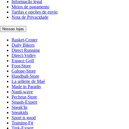
Informação legal
Meios de pagamento
Tarifas e opções de envio
Nota de Privacidade
Nossas lojas
Basket-Center
Daily Bikers
Direct Running
Direct-Volley
Espace Golf
Foot-Store
Galope-Store
Handball-Store
La sellerie de Maé
Made in Paradis
Nauti-wave
Pecheur-Store
Smash-Expert
Sneak'In
Sneakids
Sport is good
Training-Fit
Trek-Expert