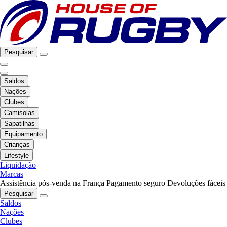
Pesquisar
Saldos
Nações
Clubes
Camisolas
Sapatilhas
Equipamento
Crianças
Lifestyle
Liquidação
Marcas
Assistência pós-venda na França
Pagamento seguro
Devoluções fáceis
Pesquisar
Saldos
Nações
Clubes