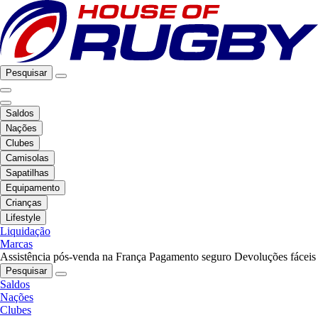
Pesquisar
Saldos
Nações
Clubes
Camisolas
Sapatilhas
Equipamento
Crianças
Lifestyle
Liquidação
Marcas
Assistência pós-venda na França
Pagamento seguro
Devoluções fáceis
Pesquisar
Saldos
Nações
Clubes