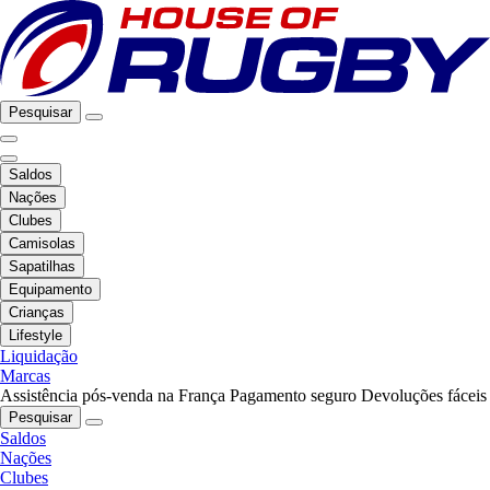
Pesquisar
Saldos
Nações
Clubes
Camisolas
Sapatilhas
Equipamento
Crianças
Lifestyle
Liquidação
Marcas
Assistência pós-venda na França
Pagamento seguro
Devoluções fáceis
Pesquisar
Saldos
Nações
Clubes