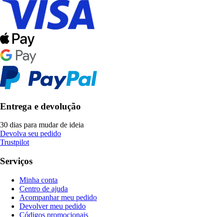
Entrega e devolução
30 dias para mudar de ideia
Devolva seu pedido
Trustpilot
Serviços
Minha conta
Centro de ajuda
Acompanhar meu pedido
Devolver meu pedido
Códigos promocionais