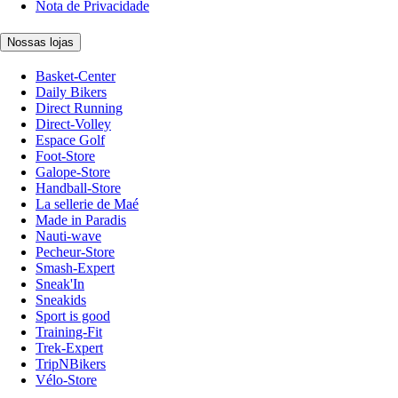
Nota de Privacidade
Nossas lojas
Basket-Center
Daily Bikers
Direct Running
Direct-Volley
Espace Golf
Foot-Store
Galope-Store
Handball-Store
La sellerie de Maé
Made in Paradis
Nauti-wave
Pecheur-Store
Smash-Expert
Sneak'In
Sneakids
Sport is good
Training-Fit
Trek-Expert
TripNBikers
Vélo-Store