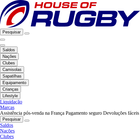
Pesquisar
Saldos
Nações
Clubes
Camisolas
Sapatilhas
Equipamento
Crianças
Lifestyle
Liquidação
Marcas
Assistência pós-venda na França
Pagamento seguro
Devoluções fáceis
Pesquisar
Saldos
Nações
Clubes