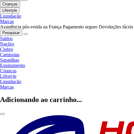
Crianças
Lifestyle
Liquidação
Marcas
Assistência pós-venda na França
Pagamento seguro
Devoluções fáceis
Pesquisar
Saldos
Nações
Clubes
Camisolas
Sapatilhas
Equipamento
Crianças
Lifestyle
Liquidação
Marcas
Adicionando ao carrinho...