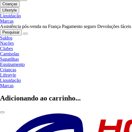
Crianças
Lifestyle
Liquidação
Marcas
Assistência pós-venda na França
Pagamento seguro
Devoluções fáceis
Pesquisar
Saldos
Nações
Clubes
Camisolas
Sapatilhas
Equipamento
Crianças
Lifestyle
Liquidação
Marcas
Adicionando ao carrinho...