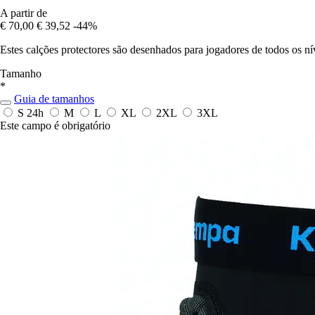
A partir de
€ 70,00
€ 39,52
-44%
Estes calções protectores são desenhados para jogadores de todos os 
Tamanho
*
Guia de tamanhos
S
24h
M
L
XL
2XL
3XL
Este campo é obrigatório