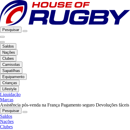
Pesquisar
Saldos
Nações
Clubes
Camisolas
Sapatilhas
Equipamento
Crianças
Lifestyle
Liquidação
Marcas
Assistência pós-venda na França
Pagamento seguro
Devoluções fáceis
Pesquisar
Saldos
Nações
Clubes