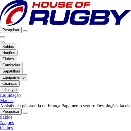
Pesquisar
Saldos
Nações
Clubes
Camisolas
Sapatilhas
Equipamento
Crianças
Lifestyle
Liquidação
Marcas
Assistência pós-venda na França
Pagamento seguro
Devoluções fáceis
Pesquisar
Saldos
Nações
Clubes