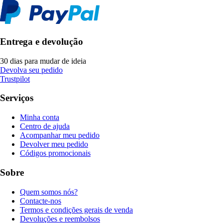
Entrega e devolução
30 dias para mudar de ideia
Devolva seu pedido
Trustpilot
Serviços
Minha conta
Centro de ajuda
Acompanhar meu pedido
Devolver meu pedido
Códigos promocionais
Sobre
Quem somos nós?
Contacte-nos
Termos e condições gerais de venda
Devoluções e reembolsos