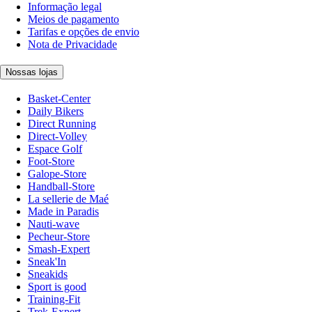
Informação legal
Meios de pagamento
Tarifas e opções de envio
Nota de Privacidade
Nossas lojas
Basket-Center
Daily Bikers
Direct Running
Direct-Volley
Espace Golf
Foot-Store
Galope-Store
Handball-Store
La sellerie de Maé
Made in Paradis
Nauti-wave
Pecheur-Store
Smash-Expert
Sneak'In
Sneakids
Sport is good
Training-Fit
Trek-Expert