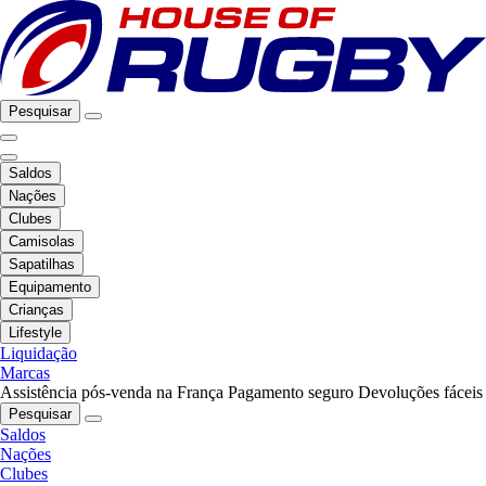
Pesquisar
Saldos
Nações
Clubes
Camisolas
Sapatilhas
Equipamento
Crianças
Lifestyle
Liquidação
Marcas
Assistência pós-venda na França
Pagamento seguro
Devoluções fáceis
Pesquisar
Saldos
Nações
Clubes