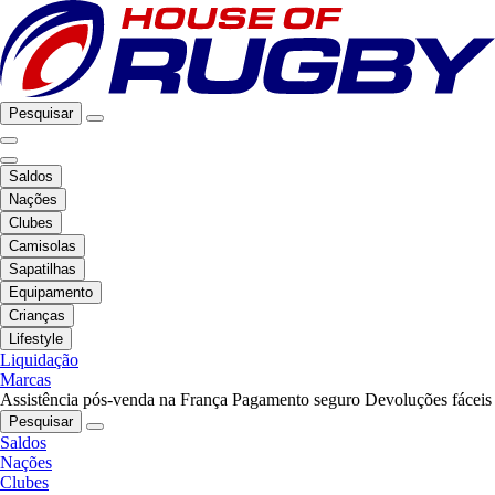
Pesquisar
Saldos
Nações
Clubes
Camisolas
Sapatilhas
Equipamento
Crianças
Lifestyle
Liquidação
Marcas
Assistência pós-venda na França
Pagamento seguro
Devoluções fáceis
Pesquisar
Saldos
Nações
Clubes