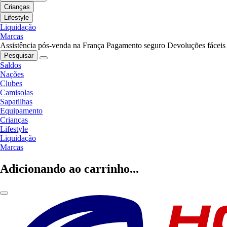
Crianças
Lifestyle
Liquidação
Marcas
Assistência pós-venda na França
Pagamento seguro
Devoluções fáceis
Pesquisar
Saldos
Nações
Clubes
Camisolas
Sapatilhas
Equipamento
Crianças
Lifestyle
Liquidação
Marcas
Adicionando ao carrinho...