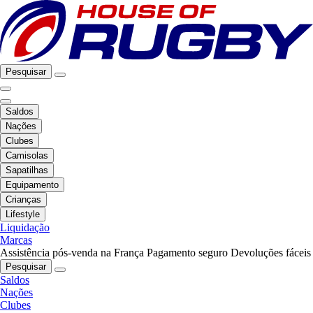
Pesquisar
Saldos
Nações
Clubes
Camisolas
Sapatilhas
Equipamento
Crianças
Lifestyle
Liquidação
Marcas
Assistência pós-venda na França
Pagamento seguro
Devoluções fáceis
Pesquisar
Saldos
Nações
Clubes