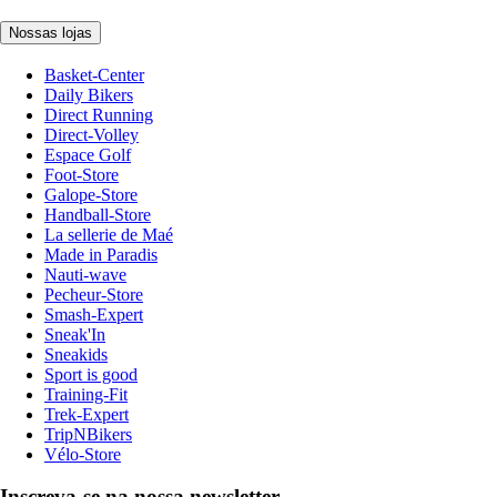
Nossas lojas
Basket-Center
Daily Bikers
Direct Running
Direct-Volley
Espace Golf
Foot-Store
Galope-Store
Handball-Store
La sellerie de Maé
Made in Paradis
Nauti-wave
Pecheur-Store
Smash-Expert
Sneak'In
Sneakids
Sport is good
Training-Fit
Trek-Expert
TripNBikers
Vélo-Store
Inscreva-se na nossa newsletter