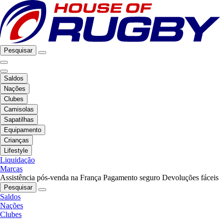
Pesquisar
Saldos
Nações
Clubes
Camisolas
Sapatilhas
Equipamento
Crianças
Lifestyle
Liquidação
Marcas
Assistência pós-venda na França
Pagamento seguro
Devoluções fáceis
Pesquisar
Saldos
Nações
Clubes