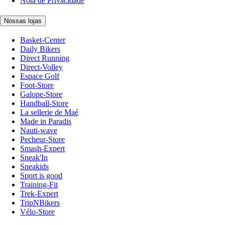
Nota de Privacidade
Nossas lojas
Basket-Center
Daily Bikers
Direct Running
Direct-Volley
Espace Golf
Foot-Store
Galope-Store
Handball-Store
La sellerie de Maé
Made in Paradis
Nauti-wave
Pecheur-Store
Smash-Expert
Sneak'In
Sneakids
Sport is good
Training-Fit
Trek-Expert
TripNBikers
Vélo-Store