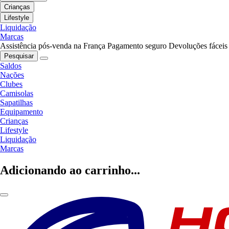
Crianças
Lifestyle
Liquidação
Marcas
Assistência pós-venda na França
Pagamento seguro
Devoluções fáceis
Pesquisar
Saldos
Nações
Clubes
Camisolas
Sapatilhas
Equipamento
Crianças
Lifestyle
Liquidação
Marcas
Adicionando ao carrinho...