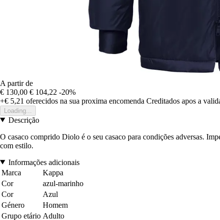
A partir de
€ 130,00
€ 104,22
-20%
+€ 5,21
oferecidos na sua proxima encomenda
Creditados apos a vali
Loading...
Descrição
O casaco comprido Diolo é o seu casaco para condições adversas. Impe
com estilo.
Informações adicionais
Marca
Kappa
Cor
azul-marinho
Cor
Azul
Género
Homem
Grupo etário
Adulto