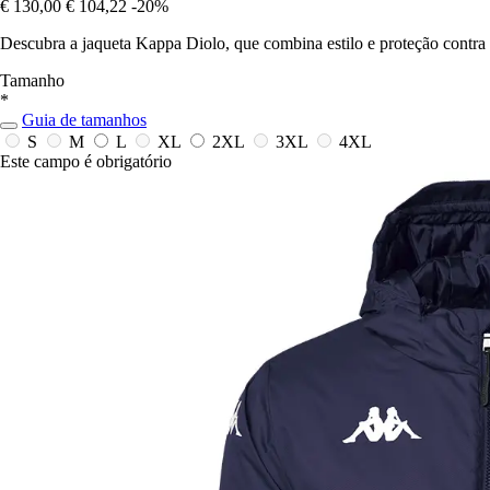
€ 130,00
€ 104,22
-20%
Descubra a jaqueta Kappa Diolo, que combina estilo e proteção contra 
Tamanho
*
Guia de tamanhos
S
M
L
XL
2XL
3XL
4XL
Este campo é obrigatório