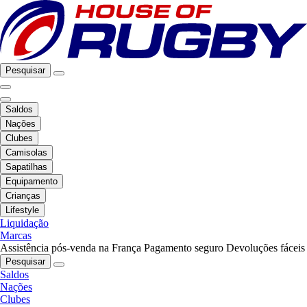
Pesquisar
Saldos
Nações
Clubes
Camisolas
Sapatilhas
Equipamento
Crianças
Lifestyle
Liquidação
Marcas
Assistência pós-venda na França
Pagamento seguro
Devoluções fáceis
Pesquisar
Saldos
Nações
Clubes