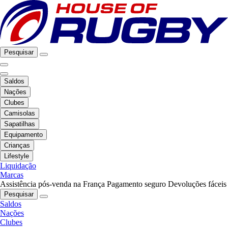
Pesquisar
Saldos
Nações
Clubes
Camisolas
Sapatilhas
Equipamento
Crianças
Lifestyle
Liquidação
Marcas
Assistência pós-venda na França
Pagamento seguro
Devoluções fáceis
Pesquisar
Saldos
Nações
Clubes